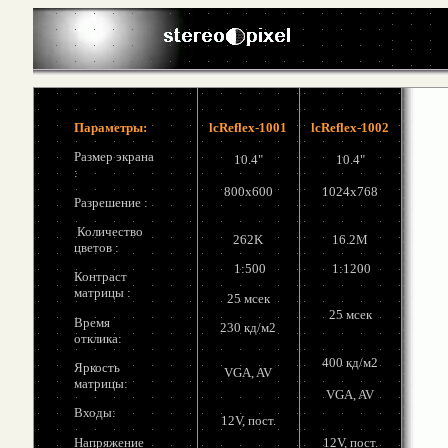
Параметры
:
lcReflex-1001
lcReflex-1002
Размер экрана
10.4
"
10.4
"
:
800х600
1024x768
Разрешение
:
Количество
262K
16.2M
цветов :
1:500
1:1200
Контраст
матрицы :
25 мсек
25 мсек
Время
230 кд/м2
отклика:
400 кд/м2
Яркость
VGA, AV
матрицы:
VGA, AV
Входы:
12
V,
пост.
Напряжение
12
V,
пост.