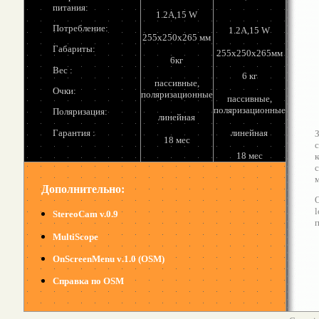
питания:
1.
2
А
,15 W
Потребление:
1.
2
А
,15 W
255х250х265 мм
Габариты:
255х250х265мм
6кг
Вес :
6 кг
пассивные,
Очки:
поляризационные
пассивные,
поляризационные
Поляризация:
линейная
Гарантия :
линейная
З
18 мес
18 мес
с
м
Дополнительно:
l
StereoCam v.0.9
п
MultiScope
OnScreenMenu v
.1.0
(OSM
)
Справка по
OSM